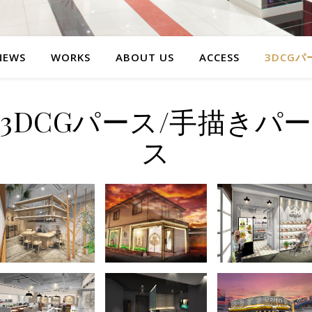
NEWS
WORKS
ABOUT US
ACCESS
3DCG
3DCGパース/手描きパー
ス